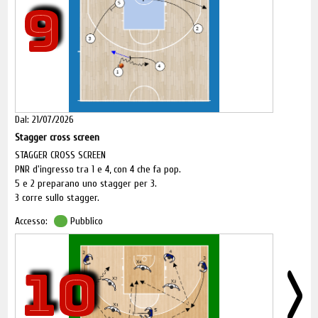
9
Descrizione: il giocatore in posizione fondamentale esegue un
passaggio con la mano esterna all'appoggio, riceve un
passaggio di ritorno, esegue una partenza incrociata ed una
conclusione a scelta dell'allenatore (terzo tempo, arresto di
potenza, arresto rovescio, secondo tempo, secondo tempo
rovesciato ecc.).
Dal: 21/07/2026
Stagger cross screen
STAGGER CROSS SCREEN
PNR d'ingresso tra 1 e 4, con 4 che fa pop.
5 e 2 preparano uno stagger per 3.
3 corre sullo stagger.
Accesso:
Pubblico
10