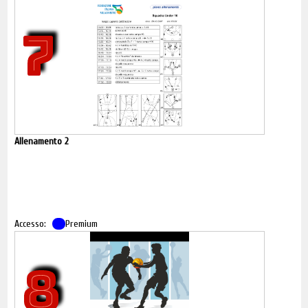
emergenti di ricerca metodologica di
Vincenzo Bifulco
e
Paolo
7
Maurizio Messina
.
I neuroni specchio e i giovani giocatori di pallacanestro di
Maurizio Mondoni
.
Regolare l'attivazione: la chiave nascosta della performance
di
Giorgio Rovacchi
.
Buona lettura!
Allenamento 2
Accesso:
Premium
8