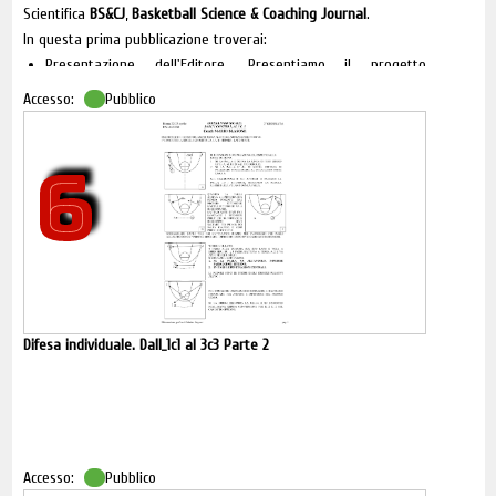
Scientifica
BS&CJ
,
Basketball Science & Coaching Journal
.
In questa prima pubblicazione troverai:
Presentazione dell'Editore. Presentiamo il progetto
Basketball Science & Coaching Journal.
Accesso:
Pubblico
Introduzione del Referente Comitato Tecnico Scientifico
BS&CJ, Nasce oggi uno spazio pensato per chi vive la
palestra ogni giorno.
6
Comitato Tecnico Scientifico. Presentazione dei membri del
comitato tecnico scientifico.
Linee guida per gli Autori. Come preparare e inviare un
contributo.
La teoria dell'armadio
di Gaetano Gebbia
.
Allenare nell'incertezza: le dinamiche adattive nella
pallacanestro giovanile,
di Paolo Maurizio Messina
.
Mai più uno contro zero
di Paolo Pierotti
.
Difesa individuale. Dall_1c1 al 3c3 Parte 2
Match analysis e video analisi nel basket
di Pasquale Motta
.
Ma non finisce qui la nostra rivista! Man mano pubblicheremo
nuovi articoli che verranno aggiunti a questo numero. Al
raggiungimento delle 96 pagine stamperemo in formato
cartaceo A4 la rivista completa!
Abbiamo pubblicato tre nuovi articoli:
Accesso:
Pubblico
La variabilità e l'interferenza contestuale nei modelli