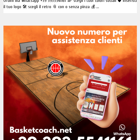
Ordini via Whatsapp +39 3935541161 🌈 scegli i tuoi colori sociali 🛡 inserisci
il tuo logo 🛠 scegli il retro 📎 con o senza pinza 💰 ...