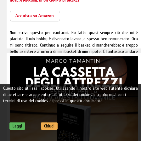
NOTE A MARGINE DI UN CAMPO DI BASKET
Acquista su Amazon
Non scrivo questo per vantarmi. Ho fatto quasi sempre ciò che mi è
piaciuto. Il mio hobby è diventato lavoro, e spesso ben remunerato. Ora
mi sono ritirato. Continuo a seguire il basket, ci mancherebbe; è troppo
bello assistere a un’ora di minibasket di mio nipote. È fantastico andare
a vedere una partita di A2, in cui gioca un mio ex giocatore delle
giovanili. Mi piace organizzare attività di formazione con colleghi
Segue >>
giovani. Dirigo da anni un camp, esperienza straordinaria. Però non
sono più tesserato per alcun club, né alleno una squadra. Ho così deciso
che è giunto il tempo per scrivere qualcosa che ho maturato negli
Questo sito utilizza i cookies. Utilizzando il nostro sito web l'utente dichiara
anni. Scriverò poco di tecnica, ci saranno pochissimi diagrammi, e molto
di accettare e acconsentire all' utilizzo dei cookies in conformità con i
di più di organizzazione, di “filosofia”, di priorità educative.
termini di uso dei cookies espressi in questo documento.
Leggi
Chiudi