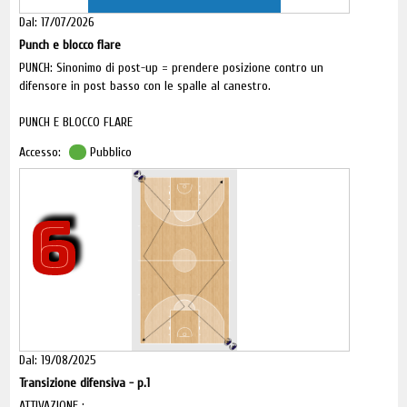
Dal: 17/07/2026
Punch e blocco flare
PUNCH: Sinonimo di post-up = prendere posizione contro un
difensore in post basso con le spalle al canestro.
PUNCH E BLOCCO FLARE
1 passa a 2 che esce sul blocco di 4.
Accesso:
Pubblico
3 si allontana in angolo lato debole.
6
Dal: 19/08/2025
Transizione difensiva - p.1
ATTIVAZIONE :