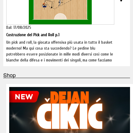
Dal: 17/08/2025
Costruzione del Pick and Roll p.1
Un pick and roll, la giocata offensiva più usata in tutto il basket
moderno! Ma qui cosa sta succedendo? Le pedine blu
potrebbero essere posizionate in mille modi diversi così come le
bianche della difesa e i movimenti dei singoli, ma come facciamo
a trasferire un grafico sul campo? Un’idea di gioco nella pratica?
Probabilmente ci vorrebbero infinte soluzioni, diagrammi e video
Shop
per spiegarlo al meglio, ma noi stiamo costruendo gli schemi del
prossimo anno e dobbiamo essere sintetici, chiari ed efficaci.