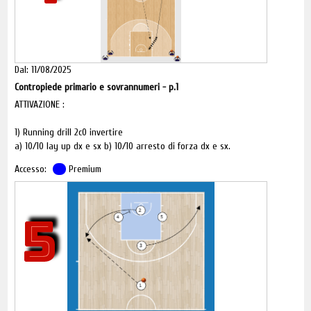
posizione di post basso in una zona sovrannumerata in quanto
#2 taglia verso l'angolo di lato forte sfruttando il blocco del
lungo.
Dal: 11/08/2025
Contropiede primario e sovrannumeri - p.1
ATTIVAZIONE :
1) Running drill 2c0 invertire
a) 10/10 lay up dx e sx b) 10/10 arresto di forza dx e sx.
Accesso:
Premium
N.B.: mandare a tirare il compagno con senza l'uso del palleggio.
5