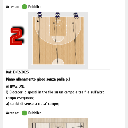
Accesso:
Pubblico
2
Dal: 13/12/2025
Piano allenamento gioco senza palla p.1
ATTIVAZIONE:
1) Giocatori disposti in tre file su un campo e tre file sull'altro
campo eseguono;
a) cambi di senso a meta' campo;
b) cambi di senso e cambio di velocita';
Accesso:
Pubblico
c) cambio di senso e velocita' alla linea di TL e secondo cambio
di senso a meta' campo.