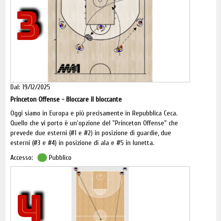
3
Dal: 19/12/2025
Princeton Offense - Bloccare il bloccante
Oggi siamo in Europa e più precisamente in Repubblica Ceca.
Quello che vi porto è un'opzione del "Princeton Offense" che
prevede due esterni (#1 e #2) in posizione di guardie, due
esterni (#3 e #4) in posizione di ala e #5 in lunetta.
Accesso:
Pubblico
Questa spaziatura prevede ampi spazi per l'attacco sulla linea
di fondo e svariate opzioni tra le quali quella che analizziamo
assieme.
4
#5 porta un blocco verticale per #2 mentre il playmaker, #1,
passa la palla a #4 tagliando verso l'area per giocare una