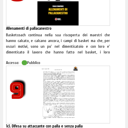
Allenamenti di pallacanestro
Basketcoach continua nella sua riscoperta dei maestri che
hanno calcato, e calcano ancora, i campi di basket ma che, per
oscuri motivi, sono un po' nel dimenticatoio e con loro e'
dimenticato il lavoro che hanno fatto nel basket, i loro
insegnamenti che non hanno età ma sono sempre attuali.
Accesso:
Pubblico
Acquista la versione cartacea
9
1c1. Difesa su attaccante con palla e senza palla