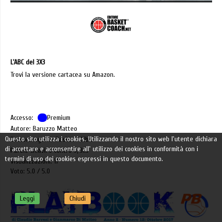
L'ABC del 3X3
Trovi la versione cartacea su Amazon.
Accesso:
Premium
Autore: Baruzzo Matteo
Questo sito utilizza i cookies. Utilizzando il nostro sito web l'utente dichiara
Sottocategoria: Basket - Libri
di accettare e acconsentire all' utilizzo dei cookies in conformità con i
Parole chiavi: 3 contro 3, 3x3
termini di uso dei cookies espressi in questo documento.
Visualizzazioni: 17
Voto: 5.0
5.0
Leggi
Chiudi