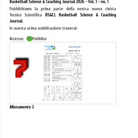
Basketball Science & Coaching Journal 2026 - Vol. 1 - no. 1
Pubblichiamo la prima parte della nostra nuova rivista
Tecnico Scientifica
BS&CJ
,
Basketball Science & Coaching
Journal
.
In questa prima pubblicazione troverai:
Presentazione dell'Editore. Presentiamo il progetto
Accesso:
Pubblico
Basketball Science & Coaching Journal.
Introduzione del Referente Comitato Tecnico Scientifico
BS&CJ, Nasce oggi uno spazio pensato per chi vive la
7
palestra ogni giorno.
Comitato Tecnico Scientifico. Presentazione dei membri del
comitato tecnico scientifico.
Linee guida per gli Autori. Come preparare e inviare un
contributo.
La teoria dell'armadio
di Gaetano Gebbia
.
Allenare nell'incertezza: le dinamiche adattive nella
pallacanestro giovanile,
di Paolo Maurizio Messina
.
Allenamento 2
Mai più uno contro zero
di Paolo Pierotti
.
Match analysis e video analisi nel basket
di Pasquale
Motta
.
Ma non finisce qui la nostra rivista! Man mano pubblicheremo
nuovi articoli che verranno aggiunti a questo numero. Al