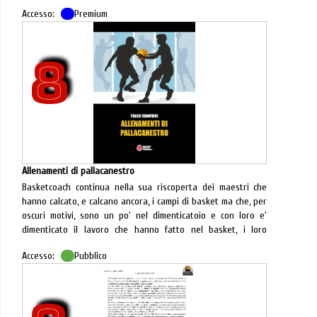
raggiungimento delle 96 pagine stamperemo in formato
Accesso:
Premium
cartaceo A4 la rivista completa!
Abbiamo pubblicato tre nuovi articoli:
8
La variabilità e l'interferenza contestuale nei modelli
emergenti di ricerca metodologica di
Vincenzo Bifulco
e
Paolo Maurizio Messina
.
I neuroni specchio e i giovani giocatori di pallacanestro di
Maurizio Mondoni
.
Regolare l'attivazione: la chiave nascosta della
performance di
Giorgio Rovacchi
.
Buona lettura!
Allenamenti di pallacanestro
Basketcoach continua nella sua riscoperta dei maestri che
hanno calcato, e calcano ancora, i campi di basket ma che, per
oscuri motivi, sono un po' nel dimenticatoio e con loro e'
dimenticato il lavoro che hanno fatto nel basket, i loro
insegnamenti che non hanno età ma sono sempre attuali.
Accesso:
Pubblico
Acquista la versione cartacea