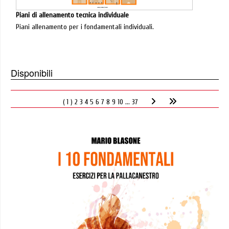
Piani di allenamento tecnica individuale
Piani allenamento per i fondamentali individuali.
Disponibili
( 1 )
2
3
4
5
6
7
8
9
10
... 37