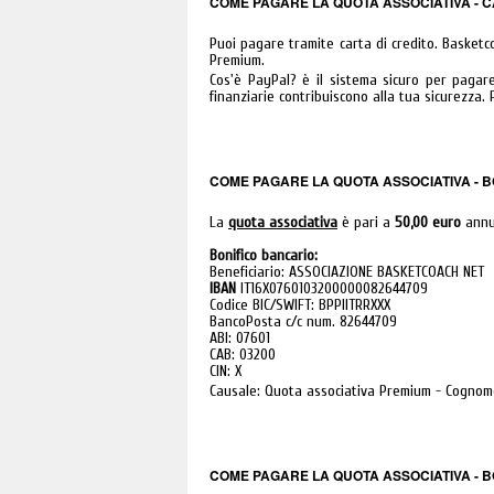
COME PAGARE LA QUOTA ASSOCIATIVA - C
Puoi pagare tramite carta di credito. Basketc
Premium.
Cos'è PayPal? è il sistema sicuro per pagare 
finanziarie contribuiscono alla tua sicurezza.
COME PAGARE LA QUOTA ASSOCIATIVA - 
La
quota associativa
è pari a
50,00 euro
annue
Bonifico bancario:
Beneficiario: ASSOCIAZIONE BASKETCOACH NET
IBAN
IT16X0760103200000082644709
Codice BIC/SWIFT: BPPIITRRXXX
BancoPosta c/c num. 82644709
ABI: 07601
CAB: 03200
CIN: X
Causale: Quota associativa Premium - Cognom
COME PAGARE LA QUOTA ASSOCIATIVA - 