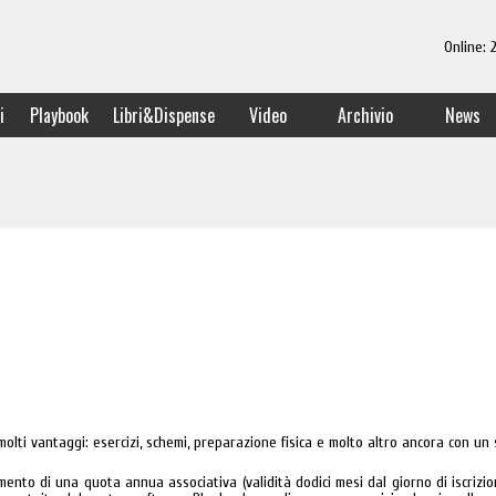
Online:
i
Playbook
Libri&Dispense
Video
Archivio
News
molti vantaggi: esercizi, schemi, preparazione fisica e molto altro ancora con un s
ento di una quota annua associativa (validità dodici mesi dal giorno di iscrizi