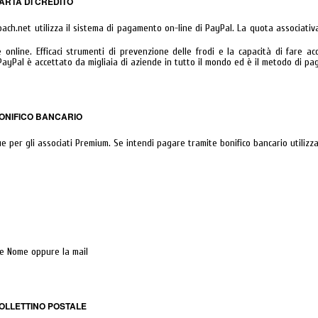
ARTA DI CREDITO
oach.net utilizza il sistema di pagamento on-line di PayPal. La quota associativ
online. Efficaci strumenti di prevenzione delle frodi e la capacità di fare ac
 PayPal è accettato da migliaia di aziende in tutto il mondo ed è il metodo di pa
BONIFICO BANCARIO
 per gli associati Premium. Se intendi pagare tramite bonifico bancario utilizza
e Nome oppure la mail
BOLLETTINO POSTALE