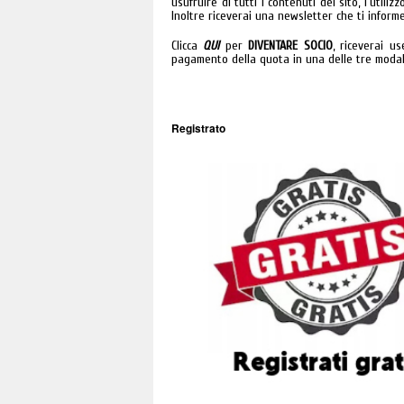
usufruire di tutti i contenuti del sito, l'util
Inoltre riceverai una newsletter che ti informe
Clicca
QUI
per
DIVENTARE SOCIO
, riceverai u
pagamento della quota in una delle tre modali
Registrato