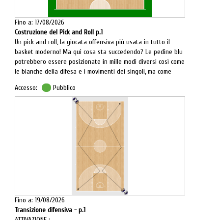
Fino a: 17/08/2026
Costruzione del Pick and Roll p.1
Un pick and roll, la giocata offensiva più usata in tutto il
basket moderno! Ma qui cosa sta succedendo? Le pedine blu
potrebbero essere posizionate in mille modi diversi così come
le bianche della difesa e i movimenti dei singoli, ma come
facciamo a trasferire un grafico sul campo? Un’idea di gioco
Accesso:
Pubblico
nella pratica? Probabilmente ci vorrebbero infinte soluzioni,
diagrammi e video per spiegarlo al meglio, ma noi stiamo
costruendo gli schemi del prossimo anno e dobbiamo essere
sintetici, chiari ed efficaci.
Fino a: 19/08/2026
Transizione difensiva - p.1
ATTIVAZIONE :