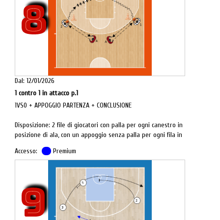
8
Dal: 12/01/2026
1 contro 1 in attacco p.1
1VS0 + APPOGGIO PARTENZA + CONCLUSIONE
Disposizione: 2 file di giocatori con palla per ogni canestro in
posizione di ala, con un appoggio senza palla per ogni fila in
playmaker.
Accesso:
Premium
Obiettivo: passaggio mano esterna, partenza in palleggio,
conclusione.
9
Descrizione: il giocatore in posizione fondamentale esegue
un passaggio con la mano esterna all'appoggio, riceve un
passaggio di ritorno, esegue una partenza incrociata ed una