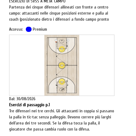
ESERCIZIO DI 5VS5 A META' CAMPO
Partenza dei cinque difensori allineati con fronte a centro
campo: attaccanti nelle cinque posizioni esterne e palla al
coach (posizionato dietro i difensori a fondo campo pronto
per una rimessa da fondo). Appena la palla entra in campo i
Accesso:
Premium
cinque difensori dovranno scattare ciascuno verso un
avversario, chiamandone il nome o il numero di maglia. La
disposizione iniziale dello schieramento d’attacco può essere
variata secondo esigenze.
- Verificare il “close-out” sulla palla.
- Verificare il lato forte ed il lato dell’aiuto non appena la
palla entra in campo.
Dal: 30/08/2026
Esercizi di passaggio p.1
Tre difensori nei tre cerchi. Gli attaccanti in coppia si passano
la palla in tic-tac senza palleggio. Devono correre più larghi
dell’area dei tre secondi. Se la difesa tocca la palla, il
giocatore che passa cambia ruolo con la difesa.