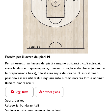
Esercizi per il lavoro dei piedi P1
Per gli esercizi sul lavoro dei piedi vengono utilizzati piccoli attrezzi,
come le strisce di gommapiuma, cinesini o coni, la scala libera (in uso per
la preparazione fisica), o le stesse righe del campo. Questi attrezzi
possono essere utilizzati singolarmente o combinati tra loro e abbinati
anche all’uso della palla.
Numero diagrammi: 9
Leggi tutto
Scarica piano
Sport: Basket
Categoria: Fondamentali
Sottocategoria: Fondamentali individuali