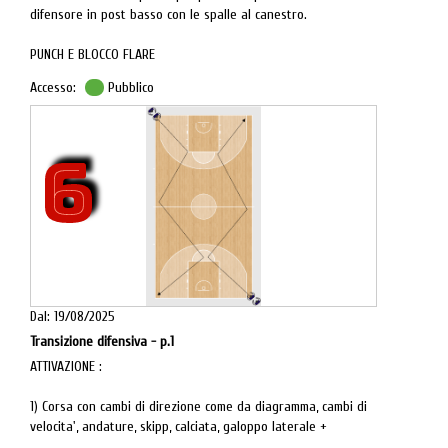
difensore in post basso con le spalle al canestro.
PUNCH E BLOCCO FLARE
1 passa a 2 che esce sul blocco di 4.
Accesso:
Pubblico
3 si allontana in angolo lato debole.
6
Dal: 19/08/2025
Transizione difensiva - p.1
ATTIVAZIONE :
1) Corsa con cambi di direzione come da diagramma, cambi di
velocita', andature, skipp, calciata, galoppo laterale +
footwork.