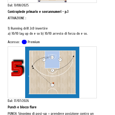
Dal: 11/08/2025
Contropiede primario e sovrannumeri - p.1
ATTIVAZIONE :
1) Running drill 2c0 invertire
a) 10/10 lay up dx e sx b) 10/10 arresto di forza dx e sx.
Accesso:
Premium
N.B.: mandare a tirare il compagno con senza l'uso del
palleggio.
5
Dal: 17/07/2026
Punch e blocco flare
PUNCH: Sinonimo di post-up = prendere posizione contro un