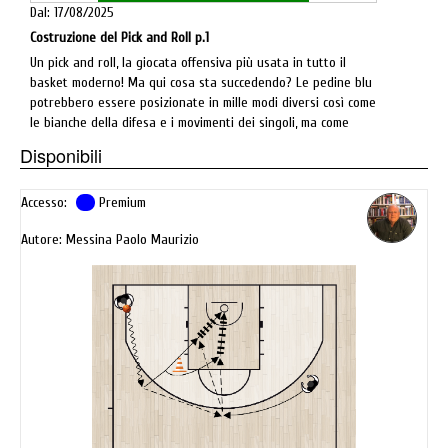
Dal: 17/08/2025
Costruzione del Pick and Roll p.1
Un pick and roll, la giocata offensiva più usata in tutto il
basket moderno! Ma qui cosa sta succedendo? Le pedine blu
potrebbero essere posizionate in mille modi diversi così come
le bianche della difesa e i movimenti dei singoli, ma come
facciamo a trasferire un grafico sul campo? Un’idea di gioco
Disponibili
nella pratica? Probabilmente ci vorrebbero infinte soluzioni,
diagrammi e video per spiegarlo al meglio, ma noi stiamo
Accesso:
costruendo gli schemi del prossimo anno e dobbiamo essere
Premium
sintetici, chiari ed efficaci.
Autore: Messina Paolo Maurizio