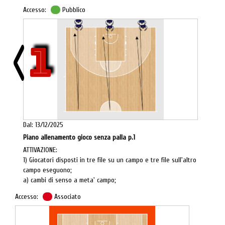
Accesso:
Pubblico
1
Dal: 13/12/2025
Piano allenamento gioco senza palla p.1
ATTIVAZIONE:
1) Giocatori disposti in tre file su un campo e tre file sull'altro
campo eseguono;
a) cambi di senso a meta' campo;
b) cambi di senso e cambio di velocita';
Accesso:
Associato
c) cambio di senso e velocita' alla linea di TL e secondo
cambio di senso a meta' campo.