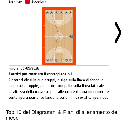
Accesso:
Associato
farsi intercettare il passaggio dai difensori e senza far
toccare il terreno alla palla (no palleggio etc.).
Fino a: 06/09/2026
Esercizi per costruire il contropiede p.1
Giocatori divisi in due gruppi, in riga sulla linea di fondo, e
numerati a coppie, allenatore con palla sulla linea laterale
all’altezza della metà campo: l’allenatore chiama un numero e
contemporaneamente lancia la palla in mezzo al campo; i due
giocatori chiamati corrono per prendere la palla e giocare 1 c
1 sul canestro opposto.
Top 10 dei Diagrammi & Piani di allenamento del
mese
Varianti: giocatori girati di spalle, giocatori seduti a gambe
incrociate.