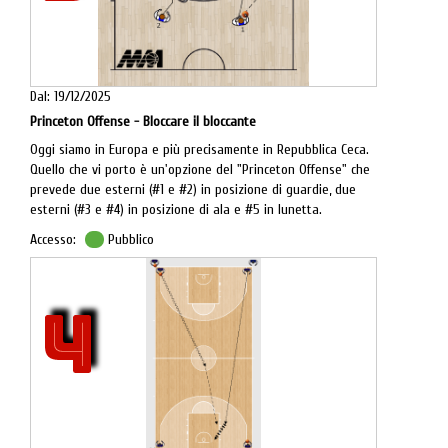
Dal: 19/12/2025
Princeton Offense - Bloccare il bloccante
Oggi siamo in Europa e più precisamente in Repubblica Ceca.
Quello che vi porto è un'opzione del "Princeton Offense" che
prevede due esterni (#1 e #2) in posizione di guardie, due
esterni (#3 e #4) in posizione di ala e #5 in lunetta.
Accesso:
Pubblico
Questa spaziatura prevede ampi spazi per l'attacco sulla
linea di fondo e svariate opzioni tra le quali quella che
analizziamo assieme.
4
#5 porta un blocco verticale per #2 mentre il playmaker, #1,
passa la palla a #4 tagliando verso l'area per giocare una
posizione di post basso in una zona sovrannumerata in
quanto #2 taglia verso l'angolo di lato forte sfruttando il
blocco del lungo.