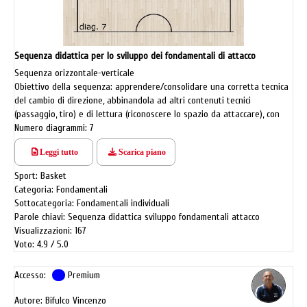
Sequenza didattica per lo sviluppo dei fondamentali di attacco
Sequenza orizzontale-verticale
Obiettivo della sequenza: apprendere/consolidare una corretta tecnica
del cambio di direzione, abbinandola ad altri contenuti tecnici
(passaggio, tiro) e di lettura (riconoscere lo spazio da attaccare), con
successivo inserimento in un contesto di gioco semplice (1 c 1) in metà
Numero diagrammi: 7
campo.
Leggi tutto
Scarica piano
Es.1 - Cambio di direzione e velocità senza palla. Il giocatore in angolo si
Sport: Basket
sposta in palleggio verso la posizione di ala, passa la palla al compagno
Categoria: Fondamentali
che, partendo dal lato opposto, si muove lungo la linea dei tre punti;
Sottocategoria: Fondamentali individuali
dopo il passaggio, l’attaccante corre verso l’ostacolo (cono, sedia) e,
Parole chiavi: Sequenza didattica sviluppo fondamentali attacco
dopo aver effettuato un cambio di direzione, taglia davanti o dietro
Visualizzazioni: 167
(backdoor cut), per ricevere e concludere a canestro (diag.7).
Voto: 4.9
5.0
Accesso:
Premium
Autore: Bifulco Vincenzo