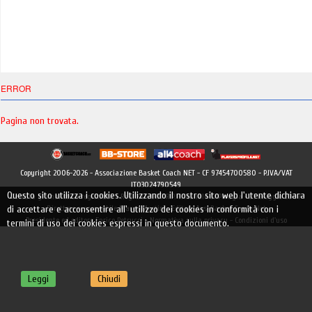
ERROR
Pagina non trovata.
Copyright 2006-2026 - Associazione Basket Coach NET - CF 97454700580 - P.IVA/VAT
IT03024790549
Questo sito utilizza i cookies. Utilizzando il nostro sito web l'utente dichiara
Testata giornalistica registrata - Reg. 24/2007 R.P. Tribunale di Perugia - 21 maggio 2007
di accettare e acconsentire all' utilizzo dei cookies in conformità con i
Direttore responsabile Marco Martiri - Editore Ass. Basket Coach Net
Presidente ed editore Enrico Petrucci -
Normativa sulla privacy
-
Condizioni d'uso
termini di uso dei cookies espressi in questo documento.
Leggi
Chiudi