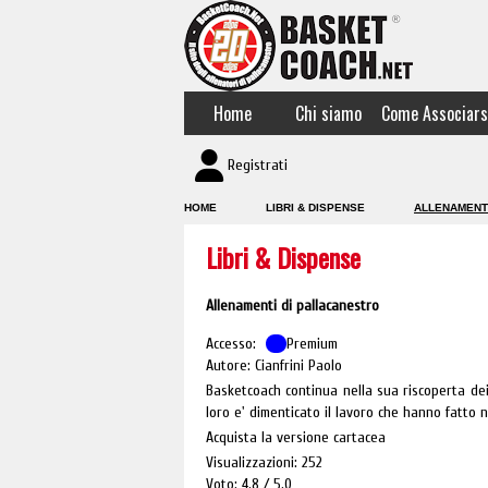
Home
Chi siamo
Come Associars
Registrati
HOME
LIBRI & DISPENSE
ALLENAMENT
Libri & Dispense
Allenamenti di pallacanestro
Accesso:
Premium
Autore: Cianfrini Paolo
Basketcoach continua nella sua riscoperta dei
loro e' dimenticato il lavoro che hanno fatto
Acquista la versione cartacea
Visualizzazioni: 252
Voto: 4.8
5.0