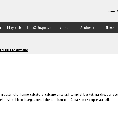
Online:
i
Playbook
Libri&Dispense
Video
Archivio
News
I DI PALLACANESTRO
 maestri che hanno calcato, e calcano ancora, i campi di basket ma che, per oscu
 nel basket, i loro insegnamenti che non hanno età ma sono sempre attuali.