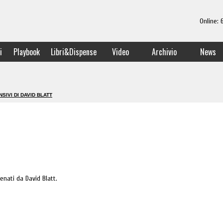
Online:
i
Playbook
Libri&Dispense
Video
Archivio
News
SIVI DI DAVID BLATT
lenati da David Blatt.