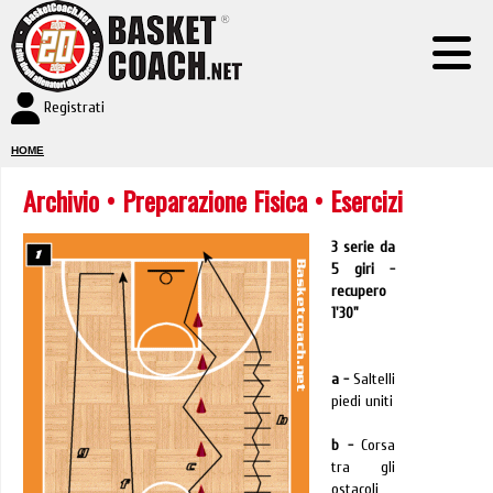
Registrati
HOME
Archivio
•
Preparazione Fisica
• Esercizi
3 serie da
5 giri -
recupero
1'30"
a -
Saltelli
piedi uniti
b -
Corsa
tra gli
ostacoli