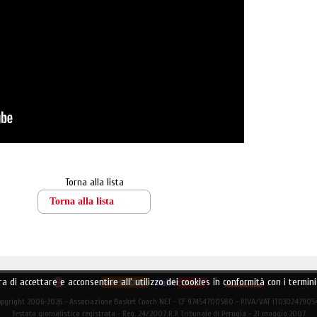
Torna alla lista
Torna alla lista
ara di accettare e acconsentire all' utilizzo dei cookies in conformità con i term
opyright 2006-2026 - Associazione Basket Coach NET - CF 97454700580 - P.IVA/VAT IT030247905
Testata giornalistica registrata - Reg. 24/2007 R.P. Tribunale di Perugia - 21 maggio 2007