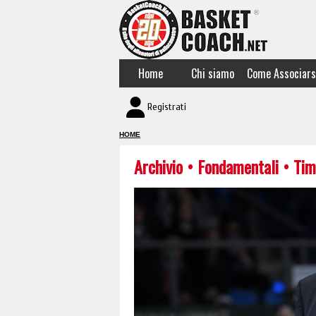
Home
Chi siamo
Come Associars
Registrati
HOME
Archivio
•
Fondamentali
• Ti