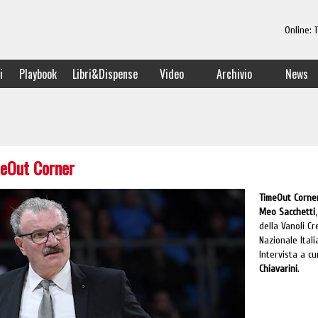
Online:
i
Playbook
Libri&Dispense
Video
Archivio
News
meOut Corner
TimeOut Corne
Meo Sacchetti
della Vanoli C
Nazionale Itali
Intervista a c
Chiavarini
.