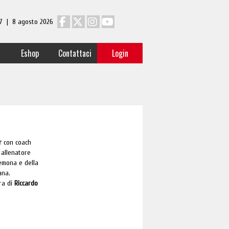
 17 | 8 agosto 2026
Eshop
Contattaci
Login
r
con coach
, allenatore
remona e della
ana.
ura di
Riccardo