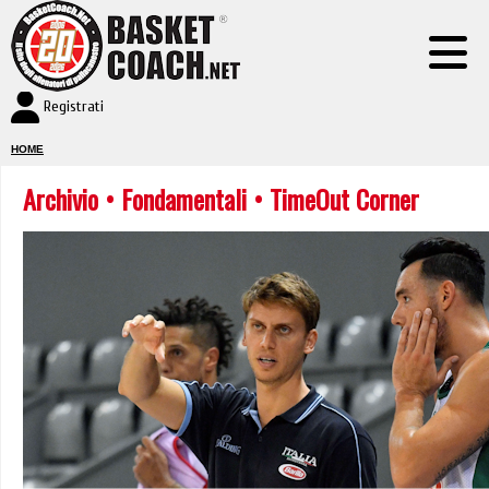
Registrati
HOME
Archivio
•
Fondamentali
• TimeOut Corner