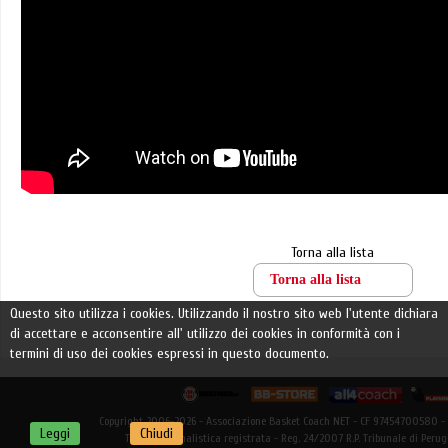
Torna alla lista
Torna alla lista
Questo sito utilizza i cookies. Utilizzando il nostro sito web l'utente dichiara
di accettare e acconsentire all' utilizzo dei cookies in conformità con i
termini di uso dei cookies espressi in questo documento.
Copyright 2006-2026 - Associazione Basket Coach NET - CF 97454700580 -
Leggi
Chiudi
Testata giornalistica registrata - Reg. 24/2007 R.P. Tribunale di Peru