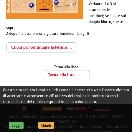
Variante: 1 e 3 si
scambiano le
posizioni; se 1 esce sul
doppio blocco, 3 esce
sopra.
2 dopo il blocco prova a giocare backdoor. (Diag. 1)
Clicca per continuare la lettura ...
Torna alla lista
Torna alla lista
Questo sito utilizza i cookies. Utilizzando il nostro sito web l'utente dichiara
di accettare e acconsentire all' utilizzo dei cookies in conformità con i
termini di uso dei cookies espressi in questo documento.
Copyright 2006-2026 - Associazione Basket Coach NET - CF 97454700580 - P.IVA/VAT
IT03024790549
Leggi
Chiudi
Testata giornalistica registrata - Reg. 24/2007 R.P. Tribunale di Perugia - 21 maggio 2007
Direttore responsabile Marco Martiri - Editore Ass. Basket Coach Net