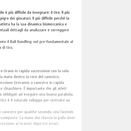
e è più difficile da insegnare: il tiro. Il più
gro dei giocatori. Il più difficile perché la
 atleta ha la sua dinamica biomeccanica e
tuali dettagli da analizzare e correggere
rante il Ball Handling: nel pre-fondamentale al
 di tiro.
ro tirano in rapida successione con la sola
la mano dentro la rete del canestro.
ccessione tireranno a canestro in rapida
e chiacchiere. È importante che gli atleti
ono obbligati ad eseguire una buona parabola.
 tiro è il naturale sviluppo per costruire un
rso canestro per qualche secondo, così facendo
do scomposto. La mano che rilascia la palla deve
ressione ai tiratori: dopo tre errori