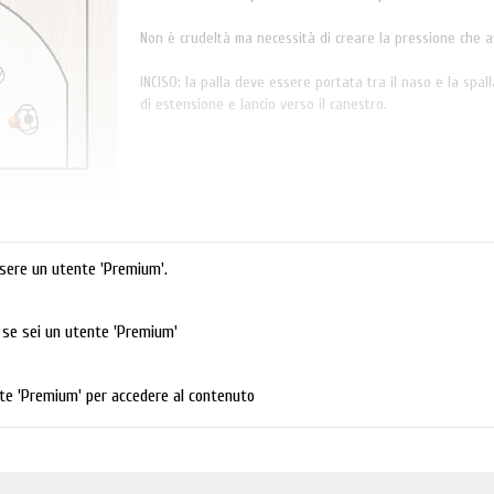
Non è crudeltà ma necessità di creare la pressione che a
INCISO: la palla deve essere portata tra il naso e la sp
di estensione e lancio verso il canestro.
sere un utente 'Premium'.
n se sei un utente 'Premium'
te 'Premium' per accedere al contenuto