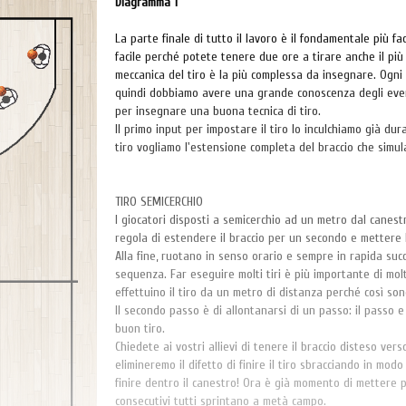
Diagramma 1
La parte finale di tutto il lavoro è il fondamentale più facil
facile perché potete tenere due ore a tirare anche il più pi
meccanica del tiro è la più complessa da insegnare. Ogni
quindi dobbiamo avere una grande conoscenza degli even
per insegnare una buona tecnica di tiro.
Il primo input per impostare il tiro lo inculchiamo già du
tiro vogliamo l'estensione completa del braccio che simula
TIRO SEMICERCHIO
I giocatori disposti a semicerchio ad un metro dal canest
regola di estendere il braccio per un secondo e mettere 
Alla fine, ruotano in senso orario e sempre in rapida su
sequenza. Far eseguire molti tiri è più importante di molt
effettuino il tiro da un metro di distanza perché così s
Il secondo passo è di allontanarsi di un passo: il passo e
buon tiro.
Chiedete ai vostri allievi di tenere il braccio disteso ve
elimineremo il difetto di finire il tiro sbracciando in mo
finire dentro il canestro! Ora è già momento di mettere p
consecutivi tutti sprintano a metà campo.