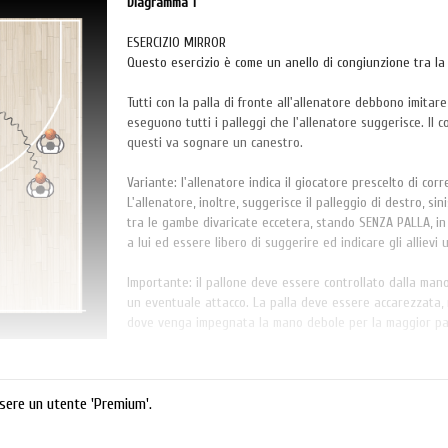
Diagramma 1
ESERCIZIO MIRROR
Questo esercizio è come un anello di congiunzione tra la v
Tutti con la palla di fronte all'allenatore debbono imitar
eseguono tutti i palleggi che l'allenatore suggerisce. Il c
questi va sognare un canestro.
Variante: l'allenatore indica il giocatore prescelto di co
L'allenatore, inoltre, suggerisce il palleggio di destro, sin
tra le gambe divaricate eccetera, stando SENZA PALLA, in 
a lui ed essere libero di suggerire ed indicare gli alliev
Importante: il pallone deve essere controllato dalla mano
un eventuale attacco. La palla deve essere accarezzata, 
dove venga impegnata la mano debole per la maggior pa
sere un utente 'Premium'.