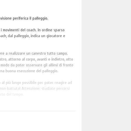
isione periferica il palleggio.
e i movimenti del coach. In ordine sparso
oach, dal palleggio, indica un giocatore e
rrere a realizzare un canestro tutto campo.
istro, attorno al corpo, avanti e indietro, otto
modo da poter osservare gli allievi di fronte
i una buona esecuzione del palleggio.
 al più lungo possibile per poter reagire ad
non battuta! Attenzione: studiate percorsi
rte del tempo.