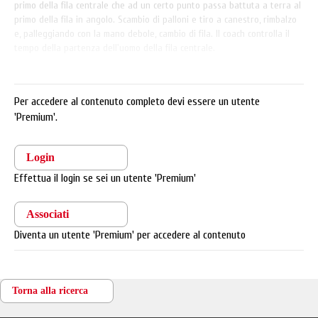
primo della fila centrale che ad un certo punto passa battuta a terra al
primo della fila in angolo. Scambio di palloni e tiro a canestro, rimbalzo
e, palleggiando con la mano debole, cambio di fila. Il coach controlla il
tempo della partenza dell'uomo della fila centrale.
Per accedere al contenuto completo devi essere un utente
'Premium'.
Login
Effettua il login se sei un utente 'Premium'
Associati
Diventa un utente 'Premium' per accedere al contenuto
Torna alla ricerca