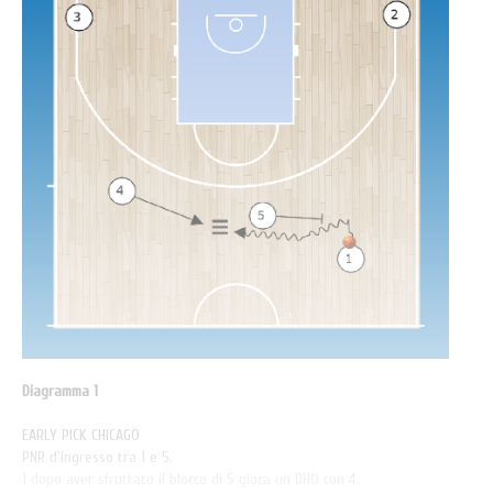
Diagramma 1
EARLY PICK CHICAGO
PNR d'ingresso tra 1 e 5.
1 dopo aver sfruttato il blocco di 5 gioca un DHO con 4.