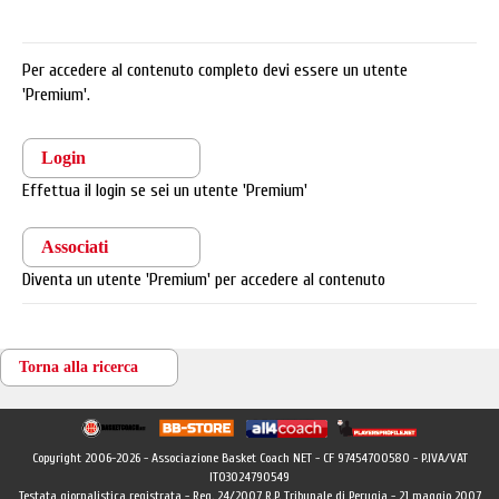
Per accedere al contenuto completo devi essere un utente
'Premium'.
Login
Effettua il login se sei un utente 'Premium'
Associati
Diventa un utente 'Premium' per accedere al contenuto
Torna alla ricerca
Copyright 2006-2026 - Associazione Basket Coach NET - CF 97454700580 - P.IVA/VAT
IT03024790549
Testata giornalistica registrata - Reg. 24/2007 R.P. Tribunale di Perugia - 21 maggio 2007