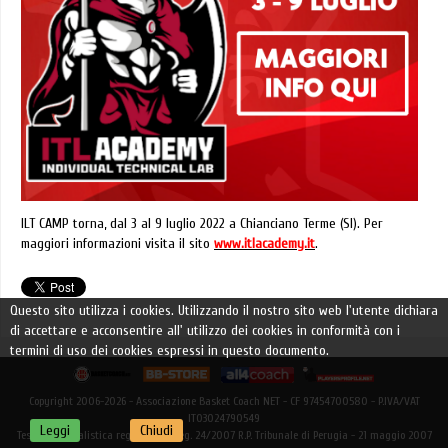
ILT CAMP torna, dal 3 al 9 luglio 2022 a Chianciano Terme (SI). Per
maggiori informazioni visita il sito
www.itlacademy.it
.
Questo sito utilizza i cookies. Utilizzando il nostro sito web l'utente dichiara
di accettare e acconsentire all' utilizzo dei cookies in conformità con i
termini di uso dei cookies espressi in questo documento.
Copyright 2006-2026 - Associazione Basket Coach NET - CF 97454700580 - P.IVA/VAT
IT03024790549
Leggi
Chiudi
Testata giornalistica registrata - Reg. 24/2007 R.P. Tribunale di Perugia - 21 maggio 2007