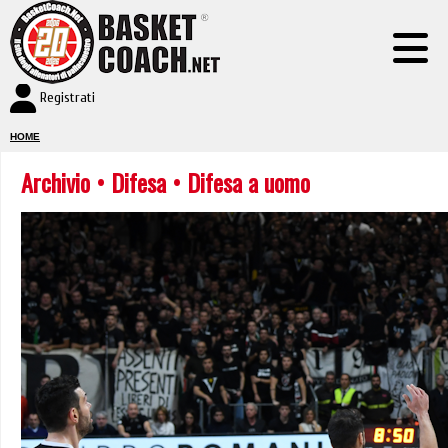
Registrati
HOME
Archivio
•
Difesa
• Difesa a uomo