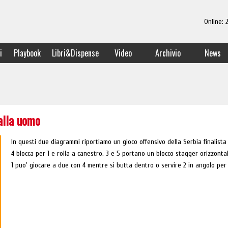
Online:
i
Playbook
Libri&Dispense
Video
Archivio
News
alla uomo
In questi due diagrammi riportiamo un gioco offensivo della Serbia finalista
4 blocca per 1 e rolla a canestro. 3 e 5 portano un blocco stagger orizzontal
1 puo' giocare a due con 4 mentre si butta dentro o servire 2 in angolo per 