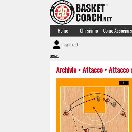
Home
Chi siamo
Come Associars
Registrati
HOME
Archivio
•
Attacco
• Attacco 