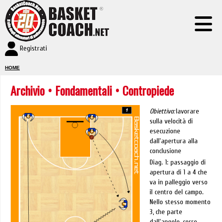
Registrati
HOME
Archivio
•
Fondamentali
• Contropiede
Obiettivo:
lavorare
sulla velocità di
esecuzione
dall'apertura alla
conclusione
Diag. 1: passaggio di
apertura di 1 a 4 che
va in palleggio verso
il centro del campo.
Nello stesso momento
3, che parte
dall'angolo, corre