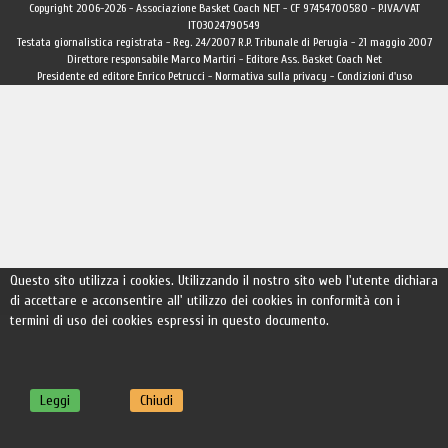
Copyright 2006-2026 - Associazione Basket Coach NET - CF 97454700580 - P.IVA/VAT
IT03024790549
Testata giornalistica registrata - Reg. 24/2007 R.P. Tribunale di Perugia - 21 maggio 2007
Direttore responsabile Marco Martiri - Editore Ass. Basket Coach Net
Presidente ed editore Enrico Petrucci -
Normativa sulla privacy
-
Condizioni d'uso
Questo sito utilizza i cookies. Utilizzando il nostro sito web l'utente dichiara
di accettare e acconsentire all' utilizzo dei cookies in conformità con i
termini di uso dei cookies espressi in questo documento.
Leggi
Chiudi